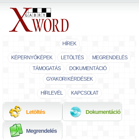
HÍREK
KÉPERNYŐKÉPEK
LETÖLTÉS
MEGRENDELÉS
TÁMOGATÁS
DOKUMENTÁCIÓ
Próbálja ki!
Olvassa el!
GYAKORI KÉRDÉSEK
HÍRLEVÉL
KAPCSOLAT
Vegye meg!
Letöltés
Dokumentáció
Megrendelés