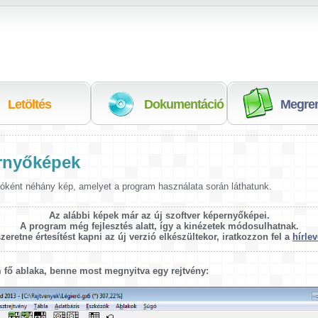
Próbálja ki!
Olvassa el!
Vegye me
Letöltés
Dokumentáció
Megre
rnyőképek
óként néhány kép, amelyet a program használata során láthatunk.
Az alábbi képek már az új szoftver képernyőképei.
A program még fejlesztés alatt, így a kinézetek módosulhatnak.
zeretne értesítést kapni az új verzió elkészültekor, iratkozzon fel a
hírlev
 fő ablaka, benne most megnyitva egy rejtvény: