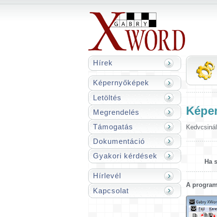
Hírek
Képernyőképek
Letöltés
Képe
Megrendelés
Támogatás
Kedvcsinál
Dokumentáció
Gyakori kérdések
Ha s
Hírlevél
A program
Kapcsolat