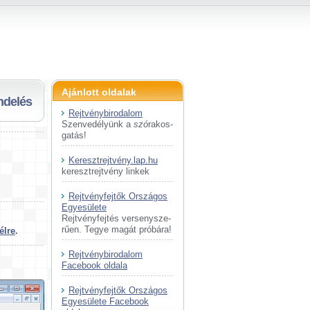
g!
Ajánlott oldalak
ndelés
Rejtvénybirodalom
Szenvedélyünk a
szó
ra­kos­
ga­tás!
Keresztrejtvény.lap.hu
keresztrejtvény linkek
Rejtvényfejtők Országos
Egyesülete
Rejtvényfejtés ver­seny­sze­
rű­en. Tegye magát pró­bá­ra!
élre
.
Rejtvénybirodalom
Facebook oldala
Rejtvényfejtők Országos
Egyesülete Facebook